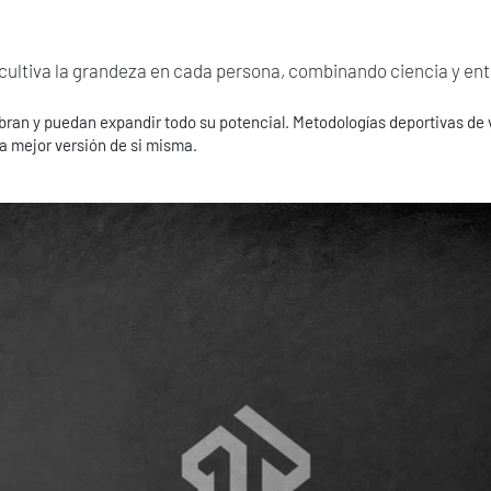
cultiva la grandeza en cada persona, combinando ciencia y e
ran y puedan expandir todo su potencial. Metodologías deportivas de
a mejor versión de si misma.