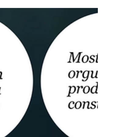
Thinking y Service Design ECMH. La ECMH buscó
entre las mejores Universidades y...