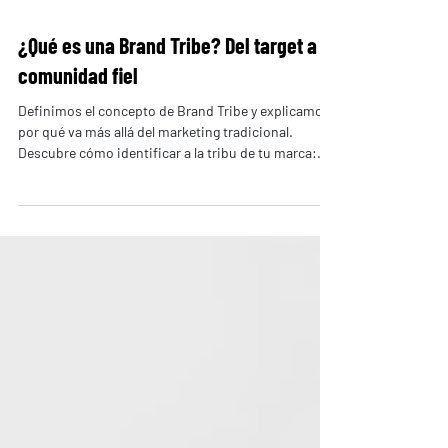
18 nov 2025
¿Qué es una Brand Tribe? Del target a la
comunidad fiel
Definimos el concepto de Brand Tribe y explicamos
por qué va más allá del marketing tradicional.
Descubre cómo identificar a la tribu de tu marca:
esos clientes que comparten símbolos,
motivaciones y valores con tu organización. Brand
Tribe es más que una palabra de moda; es un
cambio de paradigma en la forma de entender a
nuestros clientes. Tradicionalmente, el marketing
segmentaba audiencias en “targets” estáticos,
definidos por datos demográficos o
comportamientos. Pero un